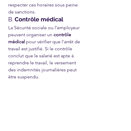
respecter ces horaires sous peine 
de sanctions.
B. 
Contrôle médical
La Sécurité sociale ou l'employeur 
peuvent organiser un 
contrôle 
médical
 pour vérifier que l'arrêt de 
travail est justifié. Si le contrôle 
conclut que le salarié est apte à 
reprendre le travail, le versement 
des indemnités journalières peut 
être suspendu.
7. 
Congé maladie et 
protection de l’emploi
Pendant un congé maladie, le 
salarié bénéficie d'une 
protection 