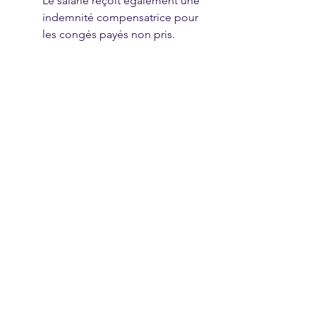
Le salarié reçoit également une 
indemnité compensatrice pour 
les congés payés non pris.
Obligations de l’Employeur
Respect des Procédures
 : 
L’employeur doit suivre les 
procédures légales et 
réglementaires pour éviter les 
contestations.
Précision des Motifs
 : Les 
raisons économiques doivent 
être clairement justifiées dans la 
lettre de licenciement.
Le 
licenciement économique
 est 