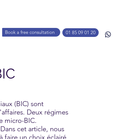
Book a free consultation
01 85 09 01 20
BIC
iaux (BIC) sont
'affaires. Deux régimes
me micro-BIC.
Dans cet article, nous
 faire un choix éclairé.