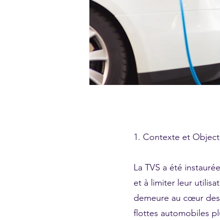
1. Contexte et Objecti
La TVS a été instauré
et à limiter leur util
demeure au cœur des p
flottes automobiles p