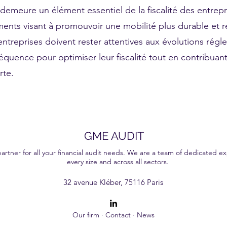
 demeure un élément essentiel de la fiscalité des entrep
ments visant à promouvoir une mobilité plus durable et
ntreprises doivent rester attentives aux évolutions régl
équence pour optimiser leur fiscalité tout en contribuant 
rte.
GME AUDIT
ner for all your financial audit needs. We are a team of dedicated exp
every size and across all sectors.
ervices that help our clients make well-informed decisions. With our personalised approach and in-depth expertise, we are committed to giving you a transparent and effici
32 avenue Kléber, 75116 Paris
Our firm
·
Contact
·
News