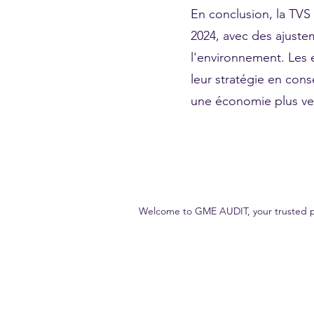
En conclusion, la TVS
2024, avec des ajuste
l'environnement. Les e
leur stratégie en cons
une économie plus ve
Welcome to GME AUDIT, your trusted part
Our goal is to deliver high-quality, accurate and reliable audit s