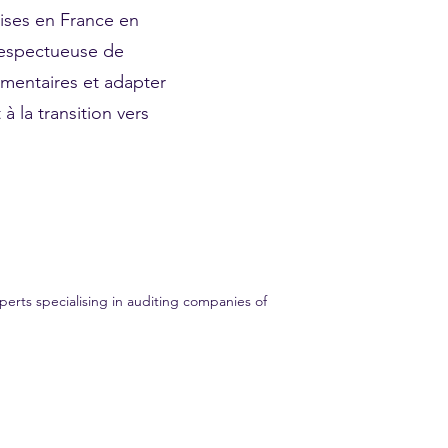
rises en France en
 respectueuse de
ementaires et adapter
à la transition vers
erts specialising in auditing companies of
ent audit experience. Trust GME AUDIT for all your financial audit needs.