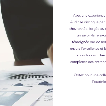
Avec une expérience 
Audit se distingue par
chevronnée, forgée au 
un savoir-faire ex
témoignée par de nom
envers l'excellence et l
approfondis. Chez
complexes des entrepris
Optez pour une coll
l'expérie