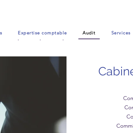
s
Expertise comptable
Audit
Services
Accueil
Contact
Plus
Cabine
Com
Com
Co
Commis