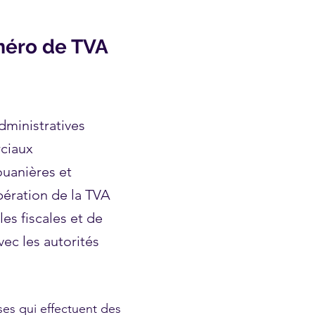
uméro de TVA
dministratives
rciaux
douanières et
upération de la TVA
es fiscales et de
vec les autorités
ses qui effectuent des