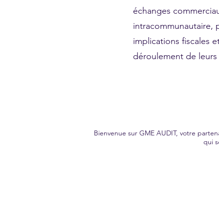
échanges commerciaux
intracommunautaire, po
implications fiscales 
déroulement de leurs t
Bienvenue sur GME AUDIT, votre partena
qui s
Notre objectif est de fournir des services d'audit de haute qualité, précis et fiables pour aid