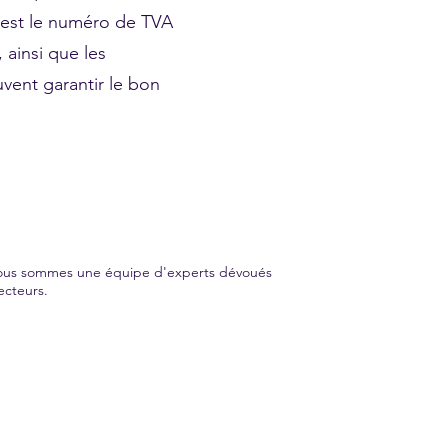
'est le numéro de TVA
 ainsi que les
uvent garantir le bon
 Nous sommes une équipe d'experts dévoués
ecteurs.
audit transparente et efficace. Faites confiance à GME AUDIT pour tous vos besoins en audit financier.