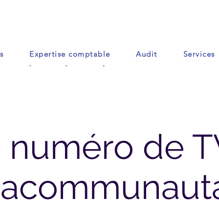
s
Expertise comptable
Audit
Services
Accueil
Contact
Plus
 numéro de 
tracommunauta