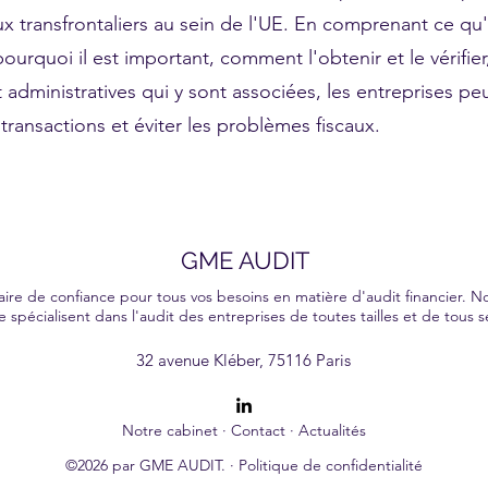
 transfrontaliers au sein de l'UE. En comprenant ce qu
urquoi il est important, comment l'obtenir et le vérifier,
et administratives qui y sont associées, les entreprises pe
ransactions et éviter les problèmes fiscaux.
GME AUDIT
ire de confiance pour tous vos besoins en matière d'audit financier.
e spécialisent dans l'audit des entreprises de toutes tailles et de tous s
er nos clients à prendre des décisions éclairées. Avec notre approche personnalisée et notre expertise approfondie, nous nous engageons à vous offrir une expérience d'
32 avenue Kléber, 75116 Paris
Notre cabinet
·
Contact
·
Actualités
©2026 par GME AUDIT. ·
Politique de confidentialité