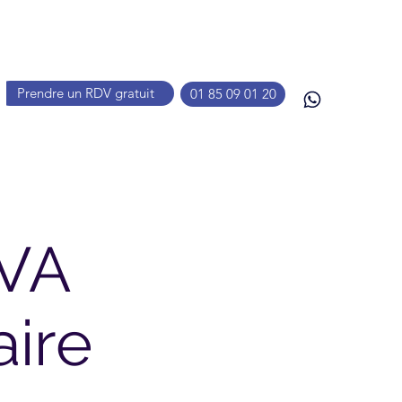
Prendre un RDV gratuit
01 85 09 01 20
TVA
ire