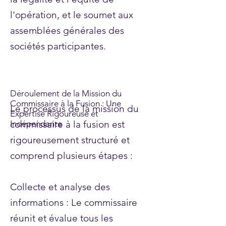
l’opération, et le soumet aux
assemblées générales des
sociétés participantes.
Déroulement de la Mission du
Commissaire à la Fusion : Une
Le processus de la mission du
Expertise Rigoureuse et
commissaire à la fusion est
Indépendante
rigoureusement structuré et
comprend plusieurs étapes :
Collecte et analyse des
informations : Le commissaire
réunit et évalue tous les