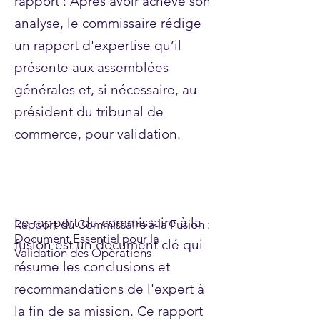
rapport : Après avoir achevé son
analyse, le commissaire rédige
un rapport d'expertise qu’il
présente aux assemblées
générales et, si nécessaire, au
président du tribunal de
commerce, pour validation.
Le rapport du commissaire à la
Rapport du Commissaire à la Fusion :
Document Essentiel pour la
fusion est un document clé qui
Validation des Opérations
résume les conclusions et
recommandations de l'expert à
la fin de sa mission. Ce rapport