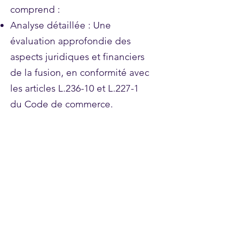
comprend :
Analyse détaillée : Une
évaluation approfondie des
aspects juridiques et financiers
de la fusion, en conformité avec
les articles L.236-10 et L.227-1
du Code de commerce.
Conclusions claires : Le
commissaire expose de manière
précise ses conclusions sur la
légalité et l’équité des rapports
d'échange, des conditions
financières, et de la répartition
des droits des parties prenantes.