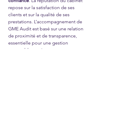
confiance
. La réputation du cabinet 
repose sur la satisfaction de ses 
clients et sur la qualité de ses 
prestations. L’accompagnement de 
GME Audit est basé sur une relation 
de proximité et de transparence, 
essentielle pour une gestion 
comptable sereine.
2. 
Compétences 
Multidisciplinaires
GME Audit se distingue par sa 
capacité à traiter des 
dossiers variés
, 
qu’il s’agisse de gestion comptable 
classique, d’audit, ou de conseil 
fiscal. Cette polyvalence permet au 
cabinet de répondre à l’ensemble 
des besoins des entreprises 