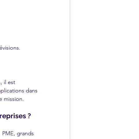
évisions.
il est 
plications dans 
e mission.
reprises ?
, PME, grands 