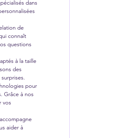
écialisés dans 
 personnalisées 
lation de 
qui connaît 
vos questions 
ptés à la taille 
sons des 
 surprises.
chnologies pour 
s. Grâce à nos 
r vos 
s accompagne 
us aider à 