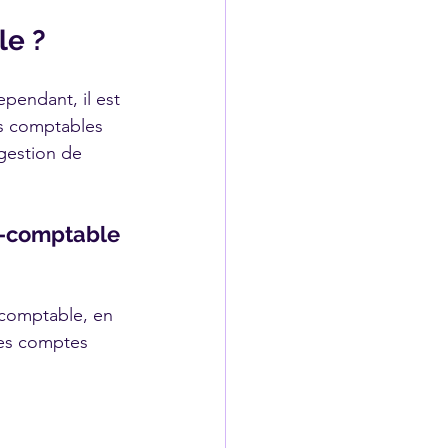
le ?
pendant, il est 
s comptables 
 gestion de 
t-comptable 
-comptable, en 
 les comptes 