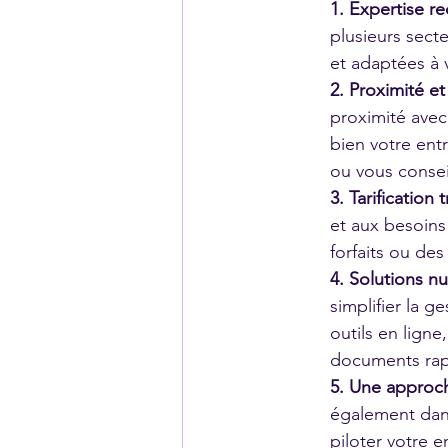
1. Expertise re
plusieurs secte
et adaptées à 
2. Proximité 
proximité avec
bien votre ent
ou vous conseil
3. Tarification
et aux besoin
forfaits ou des
4. Solutions n
simplifier la g
outils en lign
documents rapi
5. Une approch
également dans
piloter votre e