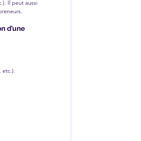
). Il peut aussi 
preneurs.
on d’une 
 etc.).