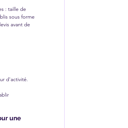
 : taille de 
ablis sous forme 
devis avant de 
r d'activité.
blir 
our une 