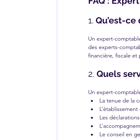
FAQ : Exper
1. 
Qu’est-ce
Un expert-comptable 
des experts-comptabl
financière, fiscale et 
2. 
Quels ser
Un expert-comptable p
La tenue de la co
L’établissement 
Les déclarations 
L’accompagnement
Le conseil en ge