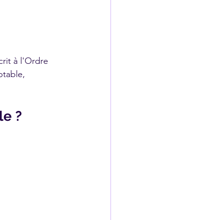
it à l'Ordre 
table, 
le ?