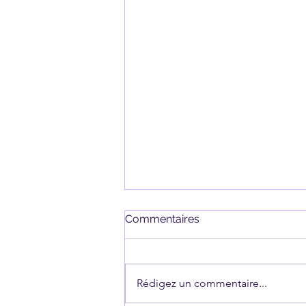
Expert-comptable pour
Commentaires
association à Paris :
comptabilité, conformité et
pilotage
Rédigez un commentaire...