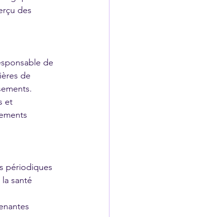
perçu des 
responsable de 
ières de 
ssements.
s et 
hements 
rs périodiques 
 la santé 
renantes 