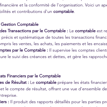
 financière et la conformité de l'organisation. Voici un a
ilités et contributions d'un 
comptable
.
et Gestion Comptable
des Transactions par le Comptable :
 Le 
comptable
 est 
 précis et systématique de toutes les transactions financ
compris les ventes, les achats, les paiements et les encai
mptes par le Comptable :
 Il supervise les comptes client
sure le suivi des créances et dettes, et gère les rapproc
tats Financiers par le Comptable
s de Résultat :
 Le 
comptable
 prépare les états financie
n et le compte de résultat, offrant une vue d'ensemble de
ntreprise.
ers :
 Il produit des rapports détaillés pour les parties p