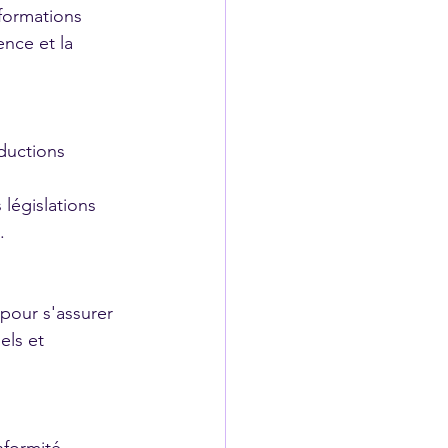
formations 
ence et la 
éductions 
 législations 
.
e pour s'assurer 
els et 