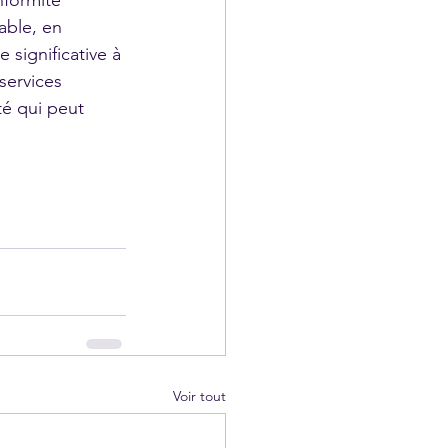
nformité 
ble, en 
 significative à 
services 
té qui peut 
Voir tout