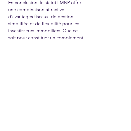
En conclusion, le statut LMNP offre 
une combinaison attractive 
d'avantages fiscaux, de gestion 
simplifiée et de flexibilité pour les 
investisseurs immobiliers. Que ce 
soit pour constituer un complément 
de revenu, préparer sa retraite ou 
diversifier son patrimoine, le LMNP 
constitue une option à considérer 
sérieusement. Cependant, il est 
recommandé de bien se renseigner 
sur les spécificités de ce régime 
fiscal et éventuellement de 
consulter un professionnel afin de 
déterminer si celui-ci convient à sa 
situation personnelle et à ses 
objectifs d'investissement.