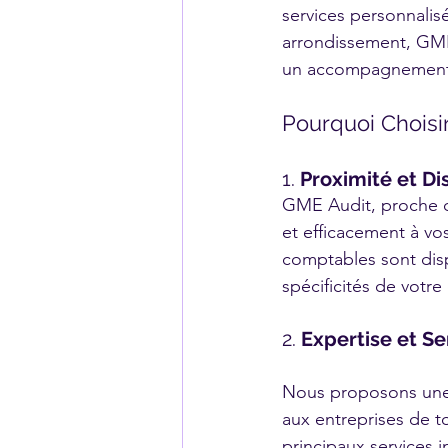
services personnalis
arrondissement, GME A
un accompagnement 
Pourquoi Choisir
1. 
Proximité et Di
GME Audit, proche 
et efficacement à vo
comptables sont dis
spécificités de votre
2. 
Expertise et S
Nous proposons une 
aux entreprises de t
principaux services i