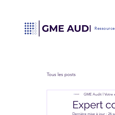
Ressource
Tous les posts
GME Audit l Votre
Expert c
Dernière mise à jour :
26 s