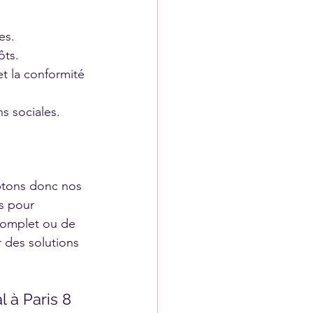
es.
ôts.
et la conformité 
ns sociales.
ptons donc nos 
s pour 
complet ou de 
 des solutions 
 à Paris 8