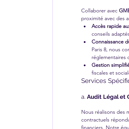
Collaborer avec 
GME
proximité avec des av
Accès rapide au
conseils adapté
Connaissance du
Paris 8, nous c
réglementaires d
Gestion simplifi
fiscales et soci
Services Spécif
a. 
Audit Légal et 
Nous réalisons des mi
contractuels réponda
financiers. Notre é