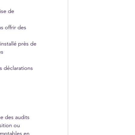
ise de 
 offrir des 
nstallé près de 
s 
s déclarations 
ue des audits 
ition ou 
omptables en 