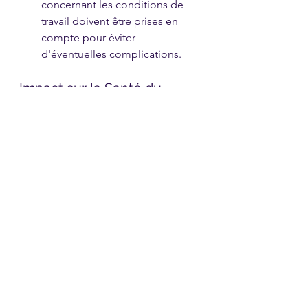
concernant les conditions de 
travail doivent être prises en 
compte pour éviter 
d'éventuelles complications.
Impact sur la Santé du 
Salarié
Le 
licenciement pour 
inaptitude
 peut avoir un impact 
significatif sur la santé du salarié, au-
delà de l’aspect physique ou mental 
de l’inaptitude. La rupture du 
contrat de travail peut générer du 
stress, de l’anxiété, et des difficultés 
financières, exacerbant les 
problèmes de santé existants. Il est 
donc important que le processus 
soit géré avec une sensibilité 