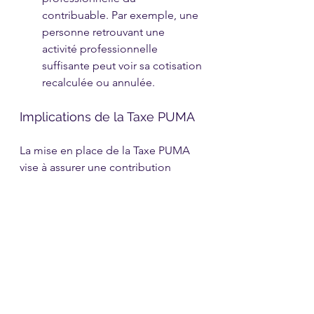
contribuable. Par exemple, une 
personne retrouvant une 
activité professionnelle 
suffisante peut voir sa cotisation 
recalculée ou annulée.
Implications de la Taxe PUMA
La mise en place de la Taxe PUMA 
vise à assurer une contribution 
équitable au financement de la 
sécurité sociale par toutes les 
catégories de revenus, y compris 
ceux issus du capital. Toutefois, elle 
peut représenter une charge 
supplémentaire pour les personnes 
ayant des revenus du patrimoine 
significatifs mais peu ou pas de 